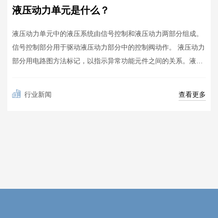
液压动力单元是什么？
液压动力单元中的液压系统由信号控制和液压动力两部分组成。
信号控制部分用于驱动液压动力部分中的控制阀动作。 液压动力
部分用电路图方法标记，以指示异常功能元件之间的关系。液压
源富含液压泵，电动机和液压辅助部件;液压控制部分富含各种控
制阀，用于控制工作油的流量，压力和方向;实施部分丰富的液压
查看更多
行业新闻
缸或液压马达，可按压理论要求选择。...