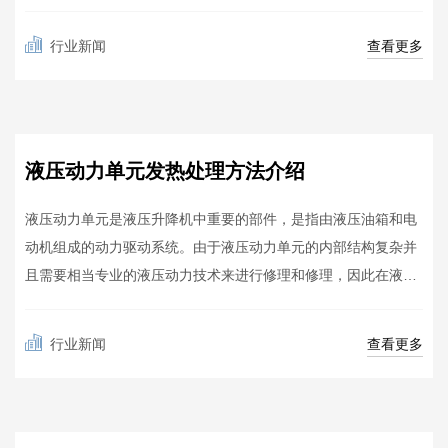
1.清洁设备中的液压系统时，当然必须使用相同的介质或类似介
质，例如设备专用液压油或测试油。它不能被其他常见介质替
APR
查看更多
行业新闻
代，以避免内部组件被替换。堵塞或腐蚀。...
24
液压动力单元发热处理方法介绍
液压动力单元是液压升降机中重要的部件，是指由液压油箱和电
动机组成的动力驱动系统。由于液压动力单元的内部结构复杂并
且需要相当专业的液压动力技术来进行修理和修理，因此在液压
动力单元出现问题后，客户很难解决问题。因此，我们总结了液
压动力装置的日常维护方法。客户使用时要多加注意。 液压
APR
查看更多
行业新闻
动力单元发热处理方法介绍根据热量的原因...
24